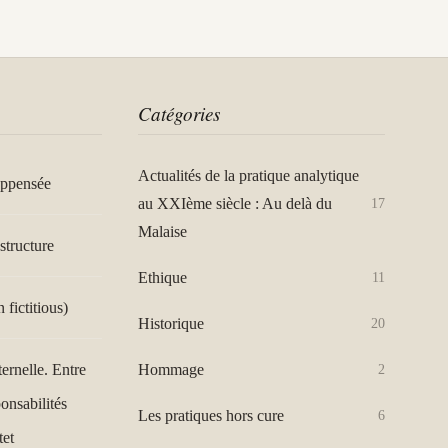
Catégories
Actualités de la pratique analytique
appensée
au XXIème siècle : Au delà du
17
Malaise
structure
Ethique
11
n fictitious)
Historique
20
Hommage
ternelle. Entre
2
ponsabilités
Les pratiques hors cure
6
tet