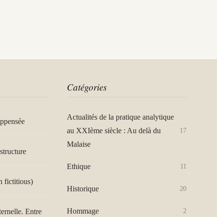
Catégories
Actualités de la pratique analytique
appensée
au XXIème siècle : Au delà du
17
Malaise
structure
Ethique
11
n fictitious)
Historique
20
Hommage
ternelle. Entre
2