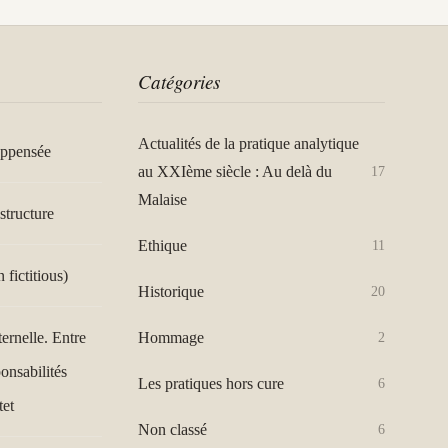
Catégories
Actualités de la pratique analytique
appensée
au XXIème siècle : Au delà du
17
Malaise
structure
Ethique
11
n fictitious)
Historique
20
Hommage
ternelle. Entre
2
ponsabilités
Les pratiques hors cure
6
tet
Non classé
6