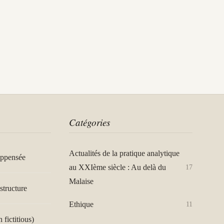
Catégories
Actualités de la pratique analytique
appensée
au XXIème siècle : Au delà du
17
Malaise
structure
Ethique
11
n fictitious)