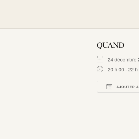
QUAND
24 décembr
20 h 00 - 22 h
AJOUTER A
Télécharger I
Calend