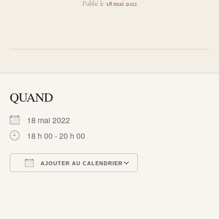
Publié le
18 mai 2022
QUAND
18 mai 2022
18 h 00 - 20 h 00
AJOUTER AU CALENDRIER
Télécharger ICS
Calendrier Google
iCalendar
Office 365
Outlook Live