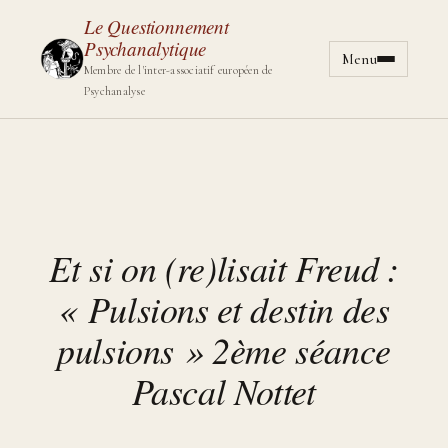
Le Questionnement
Psychanalytique
Menu
Aller au cont
Membre de l'inter-associatif européen de
Psychanalyse
Et si on (re)lisait Freud :
« Pulsions et destin des
pulsions » 2ème séance
Pascal Nottet