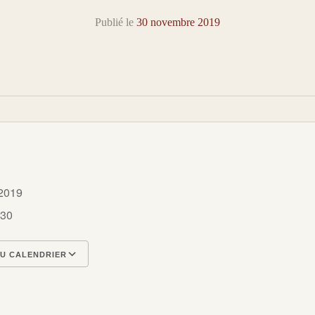
Publié le
30 novembre 2019
e 2019
 30
U CALENDRIER
CS
rier Google
iCalendar
Office 365
Outlook Live