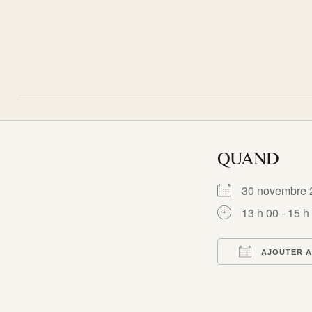
QUAND
30 novembr
13 h 00 - 15 h
AJOUTER A
Télécharger I
Calend