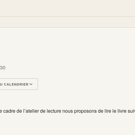
21
 30
U CALENDRIER
CS
rier Google
iCalendar
Office 365
Outlook Live
 cadre de l’atelier de lecture nous proposons de lire le livre sui