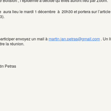
e Boitsfort , l’épidémie a décidé qu’elles auront lieu par Zoom.
 aura lieu le mardi 1 décembre à 20h30 et portera sur l’articl
3).
participer envoyez un mail à
martin.jan.petras@gmail.com
. Un l
re la réunion.
tin Petras