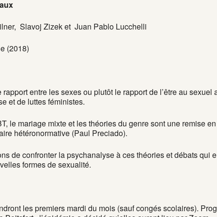
vaux
ner, Slavoj Zizek et Juan Pablo Lucchelli
le (2018)
e rapport entre les sexes ou plutôt le rapport de l’être au sexuel
 et de luttes féministes.
 le mariage mixte et les théories du genre sont une remise en
aire hétéronormative (Paul Preciado).
s de confronter la psychanalyse à ces théories et débats qui e
velles formes de sexualité.
endront les premiers mardi du mois (sauf congés scolaires). P