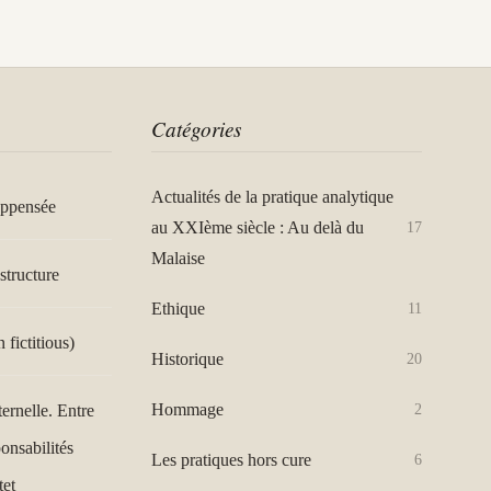
Catégories
Actualités de la pratique analytique
appensée
au XXIème siècle : Au delà du
17
Malaise
structure
Ethique
11
n fictitious)
Historique
20
Hommage
ternelle. Entre
2
ponsabilités
Les pratiques hors cure
6
tet