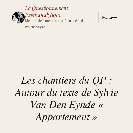
Le Questionnement
Psychanalytique
Menu
Aller au contenu
Membre de l'inter-associatif européen de
Psychanalyse
Les chantiers du QP :
Autour du texte de Sylvie
Van Den Eynde «
Appartement »